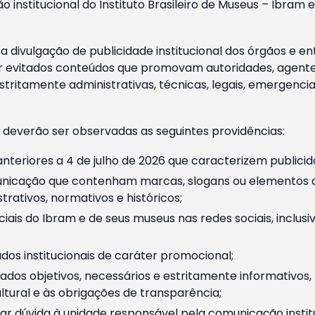
o institucional do Instituto Brasileiro de Museus – Ibra
 divulgação de publicidade institucional dos órgãos e en
 evitados conteúdos que promovam autoridades, agentes 
ritamente administrativas, técnicas, legais, emergencia
 deverão ser observadas as seguintes providências:
nteriores a 4 de julho de 2026 que caracterizem publicid
nicação que contenham marcas, slogans ou elementos da 
rativos, normativos e históricos;
ciais do Ibram e de seus museus nas redes sociais, inclus
os institucionais de caráter promocional;
dos objetivos, necessários e estritamente informativos
tural e às obrigações de transparência;
r dúvida à unidade responsável pela comunicação instituci