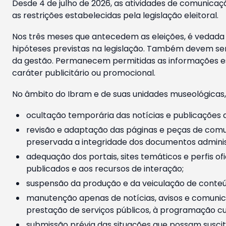
Desde 4 de julho de 2026, as atividades de comunicaçã
as restrições estabelecidas pela legislação eleitoral.
Nos três meses que antecedem as eleições, é vedada a
hipóteses previstas na legislação. Também devem ser
da gestão. Permanecem permitidas as informações est
caráter publicitário ou promocional.
No âmbito do Ibram e de suas unidades museológicas,
ocultação temporária das notícias e publicações a
revisão e adaptação das páginas e peças de comu
preservada a integridade dos documentos administ
adequação dos portais, sites temáticos e perfis ofi
publicados e aos recursos de interação;
suspensão da produção e da veiculação de conteúd
manutenção apenas de notícias, avisos e comunica
prestação de serviços públicos, à programação cul
submissão prévia das situações que possam suscita