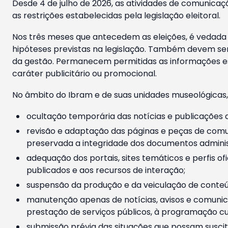
Desde 4 de julho de 2026, as atividades de comunicaçã
as restrições estabelecidas pela legislação eleitoral.
Nos três meses que antecedem as eleições, é vedada a
hipóteses previstas na legislação. Também devem ser
da gestão. Permanecem permitidas as informações est
caráter publicitário ou promocional.
No âmbito do Ibram e de suas unidades museológicas,
ocultação temporária das notícias e publicações a
revisão e adaptação das páginas e peças de comu
preservada a integridade dos documentos administ
adequação dos portais, sites temáticos e perfis ofi
publicados e aos recursos de interação;
suspensão da produção e da veiculação de conteúd
manutenção apenas de notícias, avisos e comunica
prestação de serviços públicos, à programação cul
submissão prévia das situações que possam suscita