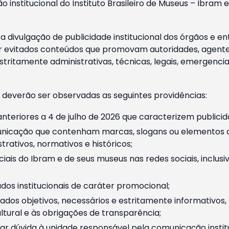
o institucional do Instituto Brasileiro de Museus – Ibra
 divulgação de publicidade institucional dos órgãos e en
 evitados conteúdos que promovam autoridades, agentes 
ritamente administrativas, técnicas, legais, emergencia
 deverão ser observadas as seguintes providências:
nteriores a 4 de julho de 2026 que caracterizem publicid
nicação que contenham marcas, slogans ou elementos da 
rativos, normativos e históricos;
ciais do Ibram e de seus museus nas redes sociais, inclus
os institucionais de caráter promocional;
dos objetivos, necessários e estritamente informativos
tural e às obrigações de transparência;
r dúvida à unidade responsável pela comunicação instituci