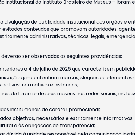
o institucional do Instituto Brasileiro de Museus – Ibra
 divulgação de publicidade institucional dos órgãos e en
 evitados conteúdos que promovam autoridades, agentes 
ritamente administrativas, técnicas, legais, emergencia
 deverão ser observadas as seguintes providências:
nteriores a 4 de julho de 2026 que caracterizem publicid
nicação que contenham marcas, slogans ou elementos da 
rativos, normativos e históricos;
ciais do Ibram e de seus museus nas redes sociais, inclus
os institucionais de caráter promocional;
dos objetivos, necessários e estritamente informativos
tural e às obrigações de transparência;
r dúvida à unidade responsável pela comunicação instituci