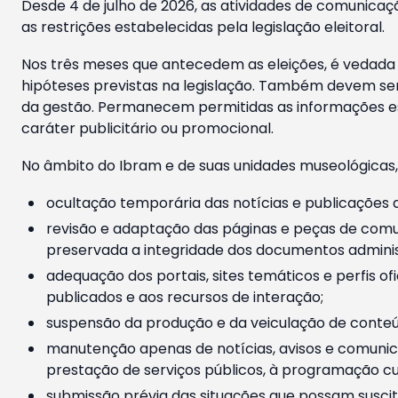
Desde 4 de julho de 2026, as atividades de comunicaçã
as restrições estabelecidas pela legislação eleitoral.
Nos três meses que antecedem as eleições, é vedada a
hipóteses previstas na legislação. Também devem ser
da gestão. Permanecem permitidas as informações est
caráter publicitário ou promocional.
No âmbito do Ibram e de suas unidades museológicas,
ocultação temporária das notícias e publicações a
revisão e adaptação das páginas e peças de comu
preservada a integridade dos documentos administ
adequação dos portais, sites temáticos e perfis ofi
publicados e aos recursos de interação;
suspensão da produção e da veiculação de conteúd
manutenção apenas de notícias, avisos e comunica
prestação de serviços públicos, à programação cul
submissão prévia das situações que possam suscita