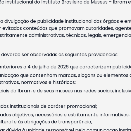
o institucional do Instituto Brasileiro de Museus – Ibra
 divulgação de publicidade institucional dos órgãos e en
 evitados conteúdos que promovam autoridades, agentes 
ritamente administrativas, técnicas, legais, emergencia
 deverão ser observadas as seguintes providências:
nteriores a 4 de julho de 2026 que caracterizem publicid
nicação que contenham marcas, slogans ou elementos da 
rativos, normativos e históricos;
ciais do Ibram e de seus museus nas redes sociais, inclus
os institucionais de caráter promocional;
dos objetivos, necessários e estritamente informativos
tural e às obrigações de transparência;
r dúvida à unidade responsável pela comunicação instituci