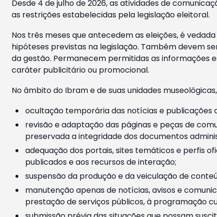
Desde 4 de julho de 2026, as atividades de comunicaçã
as restrições estabelecidas pela legislação eleitoral.
Nos três meses que antecedem as eleições, é vedada a
hipóteses previstas na legislação. Também devem ser
da gestão. Permanecem permitidas as informações est
caráter publicitário ou promocional.
No âmbito do Ibram e de suas unidades museológicas,
ocultação temporária das notícias e publicações a
revisão e adaptação das páginas e peças de comu
preservada a integridade dos documentos administ
adequação dos portais, sites temáticos e perfis ofi
publicados e aos recursos de interação;
suspensão da produção e da veiculação de conteúd
manutenção apenas de notícias, avisos e comunica
prestação de serviços públicos, à programação cul
submissão prévia das situações que possam suscita