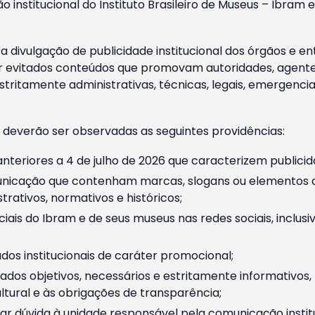
o institucional do Instituto Brasileiro de Museus – Ibra
 divulgação de publicidade institucional dos órgãos e en
 evitados conteúdos que promovam autoridades, agentes 
ritamente administrativas, técnicas, legais, emergencia
 deverão ser observadas as seguintes providências:
nteriores a 4 de julho de 2026 que caracterizem publicid
nicação que contenham marcas, slogans ou elementos da 
rativos, normativos e históricos;
ciais do Ibram e de seus museus nas redes sociais, inclus
os institucionais de caráter promocional;
dos objetivos, necessários e estritamente informativos
tural e às obrigações de transparência;
r dúvida à unidade responsável pela comunicação instituci