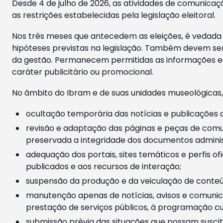
Desde 4 de julho de 2026, as atividades de comunicaçã
as restrições estabelecidas pela legislação eleitoral.
Nos três meses que antecedem as eleições, é vedada a
hipóteses previstas na legislação. Também devem ser
da gestão. Permanecem permitidas as informações est
caráter publicitário ou promocional.
No âmbito do Ibram e de suas unidades museológicas,
ocultação temporária das notícias e publicações a
revisão e adaptação das páginas e peças de comu
preservada a integridade dos documentos administ
adequação dos portais, sites temáticos e perfis ofi
publicados e aos recursos de interação;
suspensão da produção e da veiculação de conteúd
manutenção apenas de notícias, avisos e comunica
prestação de serviços públicos, à programação cul
submissão prévia das situações que possam suscita