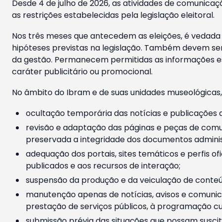
Desde 4 de julho de 2026, as atividades de comunicaçã
as restrições estabelecidas pela legislação eleitoral.
Nos três meses que antecedem as eleições, é vedada a
hipóteses previstas na legislação. Também devem ser
da gestão. Permanecem permitidas as informações est
caráter publicitário ou promocional.
No âmbito do Ibram e de suas unidades museológicas,
ocultação temporária das notícias e publicações a
revisão e adaptação das páginas e peças de comu
preservada a integridade dos documentos administ
adequação dos portais, sites temáticos e perfis ofi
publicados e aos recursos de interação;
suspensão da produção e da veiculação de conteúd
manutenção apenas de notícias, avisos e comunica
prestação de serviços públicos, à programação cul
submissão prévia das situações que possam suscita