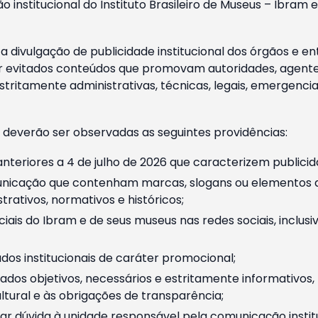
o institucional do Instituto Brasileiro de Museus – Ibra
 divulgação de publicidade institucional dos órgãos e en
 evitados conteúdos que promovam autoridades, agentes 
ritamente administrativas, técnicas, legais, emergencia
 deverão ser observadas as seguintes providências:
nteriores a 4 de julho de 2026 que caracterizem publicid
nicação que contenham marcas, slogans ou elementos da 
rativos, normativos e históricos;
ciais do Ibram e de seus museus nas redes sociais, inclus
os institucionais de caráter promocional;
dos objetivos, necessários e estritamente informativos
tural e às obrigações de transparência;
r dúvida à unidade responsável pela comunicação instituci