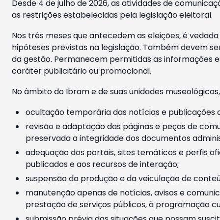
Desde 4 de julho de 2026, as atividades de comunicaçã
as restrições estabelecidas pela legislação eleitoral.
Nos três meses que antecedem as eleições, é vedada a
hipóteses previstas na legislação. Também devem ser
da gestão. Permanecem permitidas as informações est
caráter publicitário ou promocional.
No âmbito do Ibram e de suas unidades museológicas,
ocultação temporária das notícias e publicações a
revisão e adaptação das páginas e peças de comu
preservada a integridade dos documentos administ
adequação dos portais, sites temáticos e perfis ofi
publicados e aos recursos de interação;
suspensão da produção e da veiculação de conteúd
manutenção apenas de notícias, avisos e comunica
prestação de serviços públicos, à programação cul
submissão prévia das situações que possam suscita