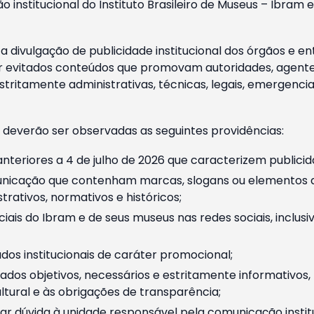
o institucional do Instituto Brasileiro de Museus – Ibra
 divulgação de publicidade institucional dos órgãos e en
 evitados conteúdos que promovam autoridades, agentes 
ritamente administrativas, técnicas, legais, emergencia
 deverão ser observadas as seguintes providências:
nteriores a 4 de julho de 2026 que caracterizem publicid
nicação que contenham marcas, slogans ou elementos da 
rativos, normativos e históricos;
ciais do Ibram e de seus museus nas redes sociais, inclus
os institucionais de caráter promocional;
dos objetivos, necessários e estritamente informativos
tural e às obrigações de transparência;
r dúvida à unidade responsável pela comunicação instituci