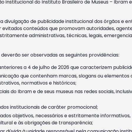
o institucional do Instituto Brasileiro de Museus – Ibra
 divulgação de publicidade institucional dos órgãos e en
 evitados conteúdos que promovam autoridades, agentes 
ritamente administrativas, técnicas, legais, emergencia
 deverão ser observadas as seguintes providências:
nteriores a 4 de julho de 2026 que caracterizem publicid
nicação que contenham marcas, slogans ou elementos da 
rativos, normativos e históricos;
ciais do Ibram e de seus museus nas redes sociais, inclus
os institucionais de caráter promocional;
dos objetivos, necessários e estritamente informativos
tural e às obrigações de transparência;
r dúvida à unidade responsável pela comunicação instituci