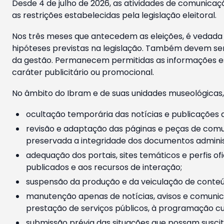
Desde 4 de julho de 2026, as atividades de comunicaçã
as restrições estabelecidas pela legislação eleitoral.
Nos três meses que antecedem as eleições, é vedada a
hipóteses previstas na legislação. Também devem ser
da gestão. Permanecem permitidas as informações est
caráter publicitário ou promocional.
No âmbito do Ibram e de suas unidades museológicas,
ocultação temporária das notícias e publicações a
revisão e adaptação das páginas e peças de comu
preservada a integridade dos documentos administ
adequação dos portais, sites temáticos e perfis ofi
publicados e aos recursos de interação;
suspensão da produção e da veiculação de conteúd
manutenção apenas de notícias, avisos e comunica
prestação de serviços públicos, à programação cul
submissão prévia das situações que possam suscita