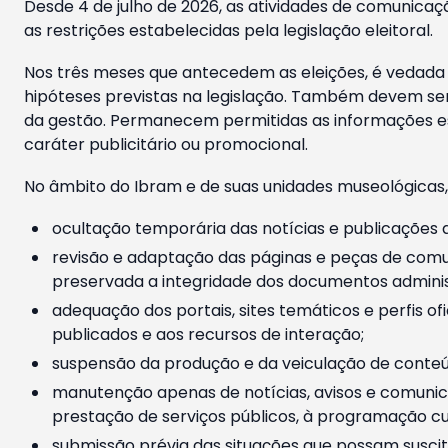
Desde 4 de julho de 2026, as atividades de comunicaçã
as restrições estabelecidas pela legislação eleitoral.
Nos três meses que antecedem as eleições, é vedada a
hipóteses previstas na legislação. Também devem ser
da gestão. Permanecem permitidas as informações est
caráter publicitário ou promocional.
No âmbito do Ibram e de suas unidades museológicas,
ocultação temporária das notícias e publicações a
revisão e adaptação das páginas e peças de comu
preservada a integridade dos documentos administ
adequação dos portais, sites temáticos e perfis ofi
publicados e aos recursos de interação;
suspensão da produção e da veiculação de conteúd
manutenção apenas de notícias, avisos e comunica
prestação de serviços públicos, à programação cul
submissão prévia das situações que possam suscita