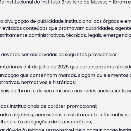
o institucional do Instituto Brasileiro de Museus – Ibra
 divulgação de publicidade institucional dos órgãos e en
 evitados conteúdos que promovam autoridades, agentes 
ritamente administrativas, técnicas, legais, emergencia
 deverão ser observadas as seguintes providências:
nteriores a 4 de julho de 2026 que caracterizem publicid
nicação que contenham marcas, slogans ou elementos da 
rativos, normativos e históricos;
ciais do Ibram e de seus museus nas redes sociais, inclus
os institucionais de caráter promocional;
dos objetivos, necessários e estritamente informativos
tural e às obrigações de transparência;
r dúvida à unidade responsável pela comunicação instituci