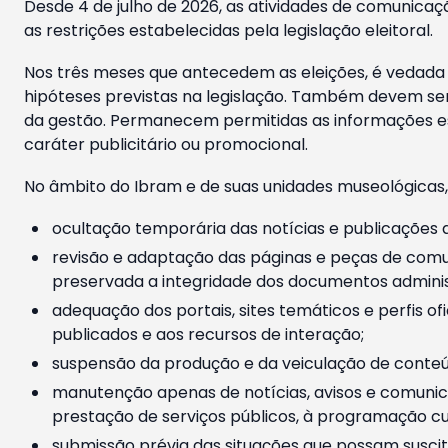
Desde 4 de julho de 2026, as atividades de comunicaçã
as restrições estabelecidas pela legislação eleitoral.
Nos três meses que antecedem as eleições, é vedada a
hipóteses previstas na legislação. Também devem ser
da gestão. Permanecem permitidas as informações est
caráter publicitário ou promocional.
No âmbito do Ibram e de suas unidades museológicas,
ocultação temporária das notícias e publicações a
revisão e adaptação das páginas e peças de comu
preservada a integridade dos documentos administ
adequação dos portais, sites temáticos e perfis ofi
publicados e aos recursos de interação;
suspensão da produção e da veiculação de conteúd
manutenção apenas de notícias, avisos e comunica
prestação de serviços públicos, à programação cul
submissão prévia das situações que possam suscita