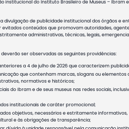
o institucional do Instituto Brasileiro de Museus – Ibra
 divulgação de publicidade institucional dos órgãos e en
 evitados conteúdos que promovam autoridades, agentes 
ritamente administrativas, técnicas, legais, emergencia
 deverão ser observadas as seguintes providências:
nteriores a 4 de julho de 2026 que caracterizem publicid
nicação que contenham marcas, slogans ou elementos da 
rativos, normativos e históricos;
ciais do Ibram e de seus museus nas redes sociais, inclus
os institucionais de caráter promocional;
dos objetivos, necessários e estritamente informativos
tural e às obrigações de transparência;
r dúvida à unidade responsável pela comunicação instituci