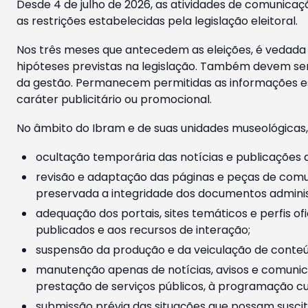
Desde 4 de julho de 2026, as atividades de comunicaçã
as restrições estabelecidas pela legislação eleitoral.
Nos três meses que antecedem as eleições, é vedada a
hipóteses previstas na legislação. Também devem ser
da gestão. Permanecem permitidas as informações est
caráter publicitário ou promocional.
No âmbito do Ibram e de suas unidades museológicas,
ocultação temporária das notícias e publicações a
revisão e adaptação das páginas e peças de comu
preservada a integridade dos documentos administ
adequação dos portais, sites temáticos e perfis ofi
publicados e aos recursos de interação;
suspensão da produção e da veiculação de conteúd
manutenção apenas de notícias, avisos e comunica
prestação de serviços públicos, à programação cul
submissão prévia das situações que possam suscita