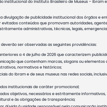
o institucional do Instituto Brasileiro de Museus – Ibra
 divulgação de publicidade institucional dos órgãos e en
 evitados conteúdos que promovam autoridades, agentes 
ritamente administrativas, técnicas, legais, emergencia
 deverão ser observadas as seguintes providências:
nteriores a 4 de julho de 2026 que caracterizem publicid
nicação que contenham marcas, slogans ou elementos da 
rativos, normativos e históricos;
ciais do Ibram e de seus museus nas redes sociais, inclus
os institucionais de caráter promocional;
dos objetivos, necessários e estritamente informativos
tural e às obrigações de transparência;
r dúvida à unidade responsável pela comunicação instituci