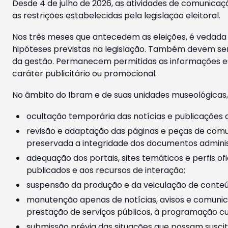
Desde 4 de julho de 2026, as atividades de comunicaçã
as restrições estabelecidas pela legislação eleitoral.
Nos três meses que antecedem as eleições, é vedada a
hipóteses previstas na legislação. Também devem ser
da gestão. Permanecem permitidas as informações est
caráter publicitário ou promocional.
No âmbito do Ibram e de suas unidades museológicas,
ocultação temporária das notícias e publicações a
revisão e adaptação das páginas e peças de comu
preservada a integridade dos documentos administ
adequação dos portais, sites temáticos e perfis ofi
publicados e aos recursos de interação;
suspensão da produção e da veiculação de conteúd
manutenção apenas de notícias, avisos e comunica
prestação de serviços públicos, à programação cul
submissão prévia das situações que possam suscita