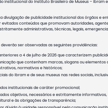
o institucional do Instituto Brasileiro de Museus – Ibra
 divulgação de publicidade institucional dos órgãos e en
 evitados conteúdos que promovam autoridades, agentes 
ritamente administrativas, técnicas, legais, emergencia
 deverão ser observadas as seguintes providências:
nteriores a 4 de julho de 2026 que caracterizem publicid
nicação que contenham marcas, slogans ou elementos da 
rativos, normativos e históricos;
ciais do Ibram e de seus museus nas redes sociais, inclus
os institucionais de caráter promocional;
dos objetivos, necessários e estritamente informativos
tural e às obrigações de transparência;
r dúvida à unidade responsável pela comunicação instituci