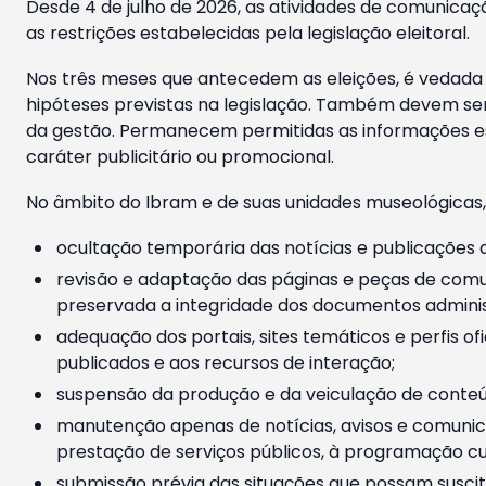
Desde 4 de julho de 2026, as atividades de comunicaçã
as restrições estabelecidas pela legislação eleitoral.
Nos três meses que antecedem as eleições, é vedada a
hipóteses previstas na legislação. Também devem ser
da gestão. Permanecem permitidas as informações est
caráter publicitário ou promocional.
No âmbito do Ibram e de suas unidades museológicas,
ocultação temporária das notícias e publicações a
revisão e adaptação das páginas e peças de comu
preservada a integridade dos documentos administ
adequação dos portais, sites temáticos e perfis ofi
publicados e aos recursos de interação;
suspensão da produção e da veiculação de conteúd
manutenção apenas de notícias, avisos e comunica
prestação de serviços públicos, à programação cul
submissão prévia das situações que possam suscita