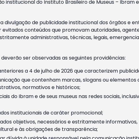
o institucional do Instituto Brasileiro de Museus – Ibra
 divulgação de publicidade institucional dos órgãos e en
 evitados conteúdos que promovam autoridades, agentes 
ritamente administrativas, técnicas, legais, emergencia
 deverão ser observadas as seguintes providências:
nteriores a 4 de julho de 2026 que caracterizem publicid
nicação que contenham marcas, slogans ou elementos da 
rativos, normativos e históricos;
ciais do Ibram e de seus museus nas redes sociais, inclus
os institucionais de caráter promocional;
dos objetivos, necessários e estritamente informativos
tural e às obrigações de transparência;
r dúvida à unidade responsável pela comunicação instituci