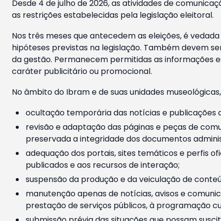
Desde 4 de julho de 2026, as atividades de comunicaçã
as restrições estabelecidas pela legislação eleitoral.
Nos três meses que antecedem as eleições, é vedada a
hipóteses previstas na legislação. Também devem ser
da gestão. Permanecem permitidas as informações est
caráter publicitário ou promocional.
No âmbito do Ibram e de suas unidades museológicas,
ocultação temporária das notícias e publicações a
revisão e adaptação das páginas e peças de comu
preservada a integridade dos documentos administ
adequação dos portais, sites temáticos e perfis ofi
publicados e aos recursos de interação;
suspensão da produção e da veiculação de conteúd
manutenção apenas de notícias, avisos e comunica
prestação de serviços públicos, à programação cul
submissão prévia das situações que possam suscita