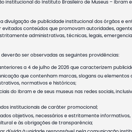
o institucional do Instituto Brasileiro de Museus – Ibra
 divulgação de publicidade institucional dos órgãos e en
 evitados conteúdos que promovam autoridades, agentes 
ritamente administrativas, técnicas, legais, emergencia
 deverão ser observadas as seguintes providências:
nteriores a 4 de julho de 2026 que caracterizem publicid
nicação que contenham marcas, slogans ou elementos da 
rativos, normativos e históricos;
ciais do Ibram e de seus museus nas redes sociais, inclus
os institucionais de caráter promocional;
dos objetivos, necessários e estritamente informativos
tural e às obrigações de transparência;
r dúvida à unidade responsável pela comunicação instituci