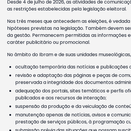
Desde 4 de julho de 2026, as atividades de comunicaçã
as restrições estabelecidas pela legislação eleitoral.
Nos três meses que antecedem as eleições, é vedada a
hipóteses previstas na legislação. Também devem ser
da gestão. Permanecem permitidas as informações est
caráter publicitário ou promocional.
No âmbito do Ibram e de suas unidades museológicas,
ocultação temporária das notícias e publicações a
revisão e adaptação das páginas e peças de comu
preservada a integridade dos documentos administ
adequação dos portais, sites temáticos e perfis ofi
publicados e aos recursos de interação;
suspensão da produção e da veiculação de conteúd
manutenção apenas de notícias, avisos e comunica
prestação de serviços públicos, à programação cul
submissão prévia das situações que possam suscita