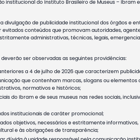
o institucional do Instituto Brasileiro de Museus – Ibra
 divulgação de publicidade institucional dos órgãos e en
 evitados conteúdos que promovam autoridades, agentes 
ritamente administrativas, técnicas, legais, emergencia
 deverão ser observadas as seguintes providências:
nteriores a 4 de julho de 2026 que caracterizem publicid
nicação que contenham marcas, slogans ou elementos da 
rativos, normativos e históricos;
ciais do Ibram e de seus museus nas redes sociais, inclus
os institucionais de caráter promocional;
dos objetivos, necessários e estritamente informativos
tural e às obrigações de transparência;
r dúvida à unidade responsável pela comunicação instituci