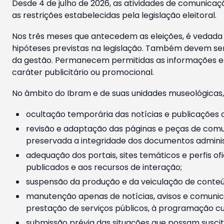
Desde 4 de julho de 2026, as atividades de comunicaçã
as restrições estabelecidas pela legislação eleitoral.
Nos três meses que antecedem as eleições, é vedada a
hipóteses previstas na legislação. Também devem ser
da gestão. Permanecem permitidas as informações est
caráter publicitário ou promocional.
No âmbito do Ibram e de suas unidades museológicas,
ocultação temporária das notícias e publicações a
revisão e adaptação das páginas e peças de comu
preservada a integridade dos documentos administ
adequação dos portais, sites temáticos e perfis ofi
publicados e aos recursos de interação;
suspensão da produção e da veiculação de conteúd
manutenção apenas de notícias, avisos e comunica
prestação de serviços públicos, à programação cul
submissão prévia das situações que possam suscita