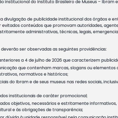
o institucional do Instituto Brasileiro de Museus – Ibra
 divulgação de publicidade institucional dos órgãos e en
 evitados conteúdos que promovam autoridades, agentes 
ritamente administrativas, técnicas, legais, emergencia
 deverão ser observadas as seguintes providências:
nteriores a 4 de julho de 2026 que caracterizem publicid
nicação que contenham marcas, slogans ou elementos da 
rativos, normativos e históricos;
ciais do Ibram e de seus museus nas redes sociais, inclus
os institucionais de caráter promocional;
dos objetivos, necessários e estritamente informativos
tural e às obrigações de transparência;
r dúvida à unidade responsável pela comunicação instituci