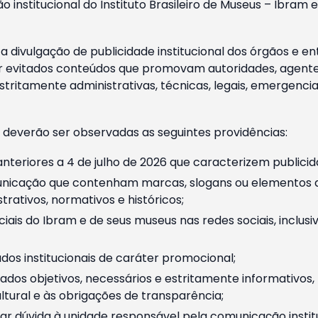
o institucional do Instituto Brasileiro de Museus – Ibra
 divulgação de publicidade institucional dos órgãos e en
 evitados conteúdos que promovam autoridades, agentes 
ritamente administrativas, técnicas, legais, emergencia
 deverão ser observadas as seguintes providências:
nteriores a 4 de julho de 2026 que caracterizem publicid
nicação que contenham marcas, slogans ou elementos da 
rativos, normativos e históricos;
ciais do Ibram e de seus museus nas redes sociais, inclus
os institucionais de caráter promocional;
dos objetivos, necessários e estritamente informativos
tural e às obrigações de transparência;
r dúvida à unidade responsável pela comunicação instituci