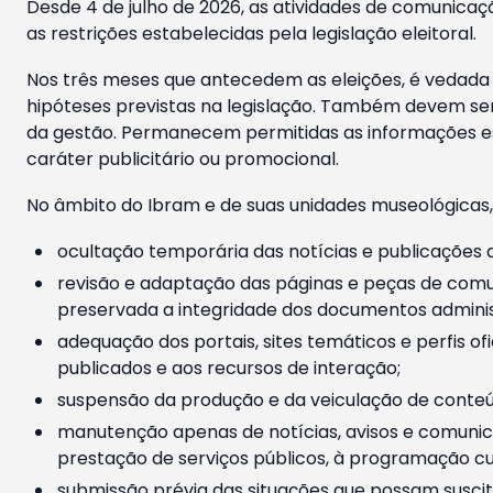
Desde 4 de julho de 2026, as atividades de comunicaçã
as restrições estabelecidas pela legislação eleitoral.
Nos três meses que antecedem as eleições, é vedada a
hipóteses previstas na legislação. Também devem ser
da gestão. Permanecem permitidas as informações est
caráter publicitário ou promocional.
No âmbito do Ibram e de suas unidades museológicas,
ocultação temporária das notícias e publicações a
revisão e adaptação das páginas e peças de comu
preservada a integridade dos documentos administ
adequação dos portais, sites temáticos e perfis ofi
publicados e aos recursos de interação;
suspensão da produção e da veiculação de conteúd
manutenção apenas de notícias, avisos e comunica
prestação de serviços públicos, à programação cul
submissão prévia das situações que possam suscita