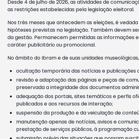
Desde 4 de julho de 2026, as atividades de comunicaçã
as restrições estabelecidas pela legislação eleitoral.
Nos três meses que antecedem as eleições, é vedada a
hipóteses previstas na legislação. Também devem ser
da gestão. Permanecem permitidas as informações est
caráter publicitário ou promocional.
No âmbito do Ibram e de suas unidades museológicas,
ocultação temporária das notícias e publicações a
revisão e adaptação das páginas e peças de comu
preservada a integridade dos documentos administ
adequação dos portais, sites temáticos e perfis ofi
publicados e aos recursos de interação;
suspensão da produção e da veiculação de conteúd
manutenção apenas de notícias, avisos e comunica
prestação de serviços públicos, à programação cul
submissão prévia das situações que possam suscita