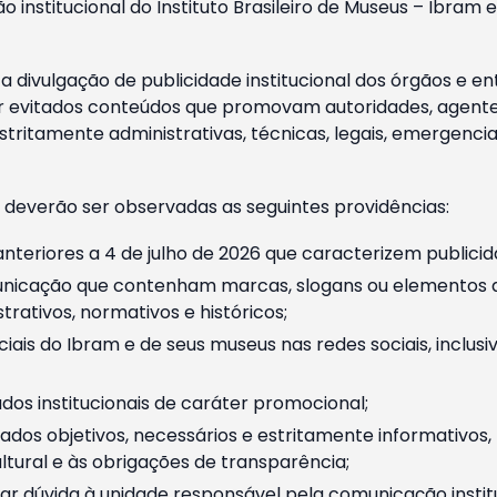
o institucional do Instituto Brasileiro de Museus – Ibra
 divulgação de publicidade institucional dos órgãos e en
 evitados conteúdos que promovam autoridades, agentes 
ritamente administrativas, técnicas, legais, emergencia
 deverão ser observadas as seguintes providências:
nteriores a 4 de julho de 2026 que caracterizem publicid
nicação que contenham marcas, slogans ou elementos da 
rativos, normativos e históricos;
ciais do Ibram e de seus museus nas redes sociais, inclus
os institucionais de caráter promocional;
dos objetivos, necessários e estritamente informativos
tural e às obrigações de transparência;
r dúvida à unidade responsável pela comunicação instituci