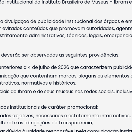
o institucional do Instituto Brasileiro de Museus – Ibra
 divulgação de publicidade institucional dos órgãos e en
 evitados conteúdos que promovam autoridades, agentes 
ritamente administrativas, técnicas, legais, emergencia
 deverão ser observadas as seguintes providências:
nteriores a 4 de julho de 2026 que caracterizem publicid
nicação que contenham marcas, slogans ou elementos da 
rativos, normativos e históricos;
ciais do Ibram e de seus museus nas redes sociais, inclus
os institucionais de caráter promocional;
dos objetivos, necessários e estritamente informativos
tural e às obrigações de transparência;
r dúvida à unidade responsável pela comunicação instituci