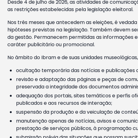
Desde 4 de julho de 2026, as atividades de comunicaçã
as restrições estabelecidas pela legislação eleitoral.
Nos três meses que antecedem as eleições, é vedada a
hipóteses previstas na legislação. Também devem ser
da gestão. Permanecem permitidas as informações est
caráter publicitário ou promocional.
No âmbito do Ibram e de suas unidades museológicas,
ocultação temporária das notícias e publicações a
revisão e adaptação das páginas e peças de comu
preservada a integridade dos documentos administ
adequação dos portais, sites temáticos e perfis ofi
publicados e aos recursos de interação;
suspensão da produção e da veiculação de conteúd
manutenção apenas de notícias, avisos e comunica
prestação de serviços públicos, à programação cul
submissão prévia das situações que possam suscita