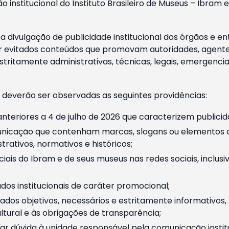
o institucional do Instituto Brasileiro de Museus – Ibra
 divulgação de publicidade institucional dos órgãos e en
 evitados conteúdos que promovam autoridades, agentes 
ritamente administrativas, técnicas, legais, emergencia
 deverão ser observadas as seguintes providências:
nteriores a 4 de julho de 2026 que caracterizem publicid
nicação que contenham marcas, slogans ou elementos da 
rativos, normativos e históricos;
ciais do Ibram e de seus museus nas redes sociais, inclus
os institucionais de caráter promocional;
dos objetivos, necessários e estritamente informativos
tural e às obrigações de transparência;
r dúvida à unidade responsável pela comunicação instituci