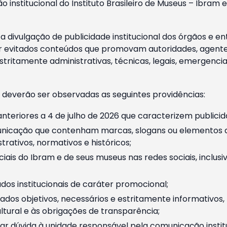
o institucional do Instituto Brasileiro de Museus – Ibra
 divulgação de publicidade institucional dos órgãos e en
 evitados conteúdos que promovam autoridades, agentes 
ritamente administrativas, técnicas, legais, emergencia
 deverão ser observadas as seguintes providências:
nteriores a 4 de julho de 2026 que caracterizem publicid
nicação que contenham marcas, slogans ou elementos da 
rativos, normativos e históricos;
ciais do Ibram e de seus museus nas redes sociais, inclus
os institucionais de caráter promocional;
dos objetivos, necessários e estritamente informativos
tural e às obrigações de transparência;
r dúvida à unidade responsável pela comunicação instituci