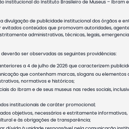
o institucional do Instituto Brasileiro de Museus – Ibra
 divulgação de publicidade institucional dos órgãos e en
 evitados conteúdos que promovam autoridades, agentes 
ritamente administrativas, técnicas, legais, emergencia
 deverão ser observadas as seguintes providências:
nteriores a 4 de julho de 2026 que caracterizem publicid
nicação que contenham marcas, slogans ou elementos da 
rativos, normativos e históricos;
ciais do Ibram e de seus museus nas redes sociais, inclus
os institucionais de caráter promocional;
dos objetivos, necessários e estritamente informativos
tural e às obrigações de transparência;
r dúvida à unidade responsável pela comunicação instituci