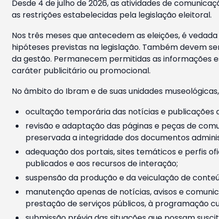
Desde 4 de julho de 2026, as atividades de comunicaçã
as restrições estabelecidas pela legislação eleitoral.
Nos três meses que antecedem as eleições, é vedada a
hipóteses previstas na legislação. Também devem ser
da gestão. Permanecem permitidas as informações est
caráter publicitário ou promocional.
No âmbito do Ibram e de suas unidades museológicas,
ocultação temporária das notícias e publicações a
revisão e adaptação das páginas e peças de comu
preservada a integridade dos documentos administ
adequação dos portais, sites temáticos e perfis ofi
publicados e aos recursos de interação;
suspensão da produção e da veiculação de conteúd
manutenção apenas de notícias, avisos e comunica
prestação de serviços públicos, à programação cul
submissão prévia das situações que possam suscita