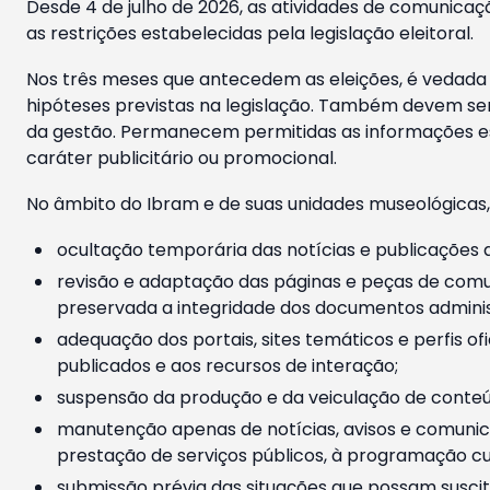
Desde 4 de julho de 2026, as atividades de comunicaçã
as restrições estabelecidas pela legislação eleitoral.
Nos três meses que antecedem as eleições, é vedada a
hipóteses previstas na legislação. Também devem ser
da gestão. Permanecem permitidas as informações est
caráter publicitário ou promocional.
No âmbito do Ibram e de suas unidades museológicas,
ocultação temporária das notícias e publicações a
revisão e adaptação das páginas e peças de comu
preservada a integridade dos documentos administ
adequação dos portais, sites temáticos e perfis ofi
publicados e aos recursos de interação;
suspensão da produção e da veiculação de conteúd
manutenção apenas de notícias, avisos e comunica
prestação de serviços públicos, à programação cul
submissão prévia das situações que possam suscita