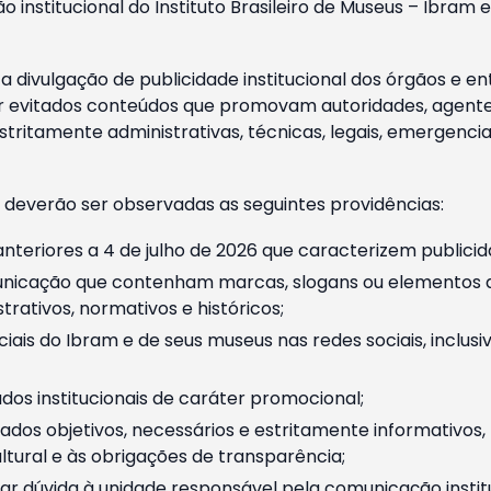
o institucional do Instituto Brasileiro de Museus – Ibra
 divulgação de publicidade institucional dos órgãos e en
 evitados conteúdos que promovam autoridades, agentes 
ritamente administrativas, técnicas, legais, emergencia
 deverão ser observadas as seguintes providências:
nteriores a 4 de julho de 2026 que caracterizem publicid
nicação que contenham marcas, slogans ou elementos da 
rativos, normativos e históricos;
ciais do Ibram e de seus museus nas redes sociais, inclus
os institucionais de caráter promocional;
dos objetivos, necessários e estritamente informativos
tural e às obrigações de transparência;
r dúvida à unidade responsável pela comunicação instituci