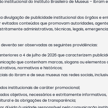
o institucional do Instituto Brasileiro de Museus – Ibra
 divulgação de publicidade institucional dos órgãos e en
 evitados conteúdos que promovam autoridades, agentes 
ritamente administrativas, técnicas, legais, emergencia
 deverão ser observadas as seguintes providências:
nteriores a 4 de julho de 2026 que caracterizem publicid
nicação que contenham marcas, slogans ou elementos da 
rativos, normativos e históricos;
ciais do Ibram e de seus museus nas redes sociais, inclus
os institucionais de caráter promocional;
dos objetivos, necessários e estritamente informativos
tural e às obrigações de transparência;
r dúvida à unidade responsável pela comunicação instituci