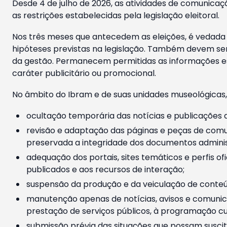
Desde 4 de julho de 2026, as atividades de comunicaçã
as restrições estabelecidas pela legislação eleitoral.
Nos três meses que antecedem as eleições, é vedada a
hipóteses previstas na legislação. Também devem ser
da gestão. Permanecem permitidas as informações est
caráter publicitário ou promocional.
No âmbito do Ibram e de suas unidades museológicas,
ocultação temporária das notícias e publicações a
revisão e adaptação das páginas e peças de comu
preservada a integridade dos documentos administ
adequação dos portais, sites temáticos e perfis ofi
publicados e aos recursos de interação;
suspensão da produção e da veiculação de conteúd
manutenção apenas de notícias, avisos e comunica
prestação de serviços públicos, à programação cul
submissão prévia das situações que possam suscita