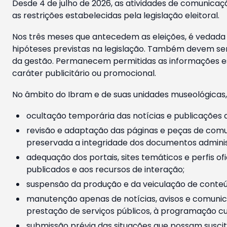
Desde 4 de julho de 2026, as atividades de comunicaçã
as restrições estabelecidas pela legislação eleitoral.
Nos três meses que antecedem as eleições, é vedada a
hipóteses previstas na legislação. Também devem ser
da gestão. Permanecem permitidas as informações est
caráter publicitário ou promocional.
No âmbito do Ibram e de suas unidades museológicas,
ocultação temporária das notícias e publicações a
revisão e adaptação das páginas e peças de comu
preservada a integridade dos documentos administ
adequação dos portais, sites temáticos e perfis ofi
publicados e aos recursos de interação;
suspensão da produção e da veiculação de conteúd
manutenção apenas de notícias, avisos e comunica
prestação de serviços públicos, à programação cul
submissão prévia das situações que possam suscita