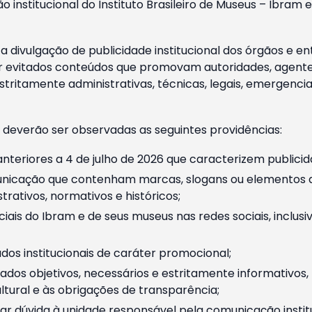
o institucional do Instituto Brasileiro de Museus – Ibra
 divulgação de publicidade institucional dos órgãos e en
 evitados conteúdos que promovam autoridades, agentes 
ritamente administrativas, técnicas, legais, emergencia
 deverão ser observadas as seguintes providências:
nteriores a 4 de julho de 2026 que caracterizem publicid
nicação que contenham marcas, slogans ou elementos da 
rativos, normativos e históricos;
ciais do Ibram e de seus museus nas redes sociais, inclus
os institucionais de caráter promocional;
dos objetivos, necessários e estritamente informativos
tural e às obrigações de transparência;
r dúvida à unidade responsável pela comunicação instituci