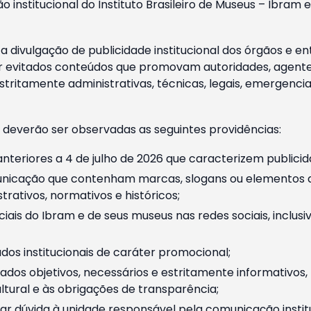
o institucional do Instituto Brasileiro de Museus – Ibra
 divulgação de publicidade institucional dos órgãos e en
 evitados conteúdos que promovam autoridades, agentes 
ritamente administrativas, técnicas, legais, emergencia
 deverão ser observadas as seguintes providências:
nteriores a 4 de julho de 2026 que caracterizem publicid
nicação que contenham marcas, slogans ou elementos da 
rativos, normativos e históricos;
ciais do Ibram e de seus museus nas redes sociais, inclus
os institucionais de caráter promocional;
dos objetivos, necessários e estritamente informativos
tural e às obrigações de transparência;
r dúvida à unidade responsável pela comunicação instituci