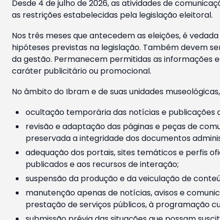
Desde 4 de julho de 2026, as atividades de comunicaçã
as restrições estabelecidas pela legislação eleitoral.
Nos três meses que antecedem as eleições, é vedada a
hipóteses previstas na legislação. Também devem ser
da gestão. Permanecem permitidas as informações est
caráter publicitário ou promocional.
No âmbito do Ibram e de suas unidades museológicas,
ocultação temporária das notícias e publicações a
revisão e adaptação das páginas e peças de comu
preservada a integridade dos documentos administ
adequação dos portais, sites temáticos e perfis ofi
publicados e aos recursos de interação;
suspensão da produção e da veiculação de conteúd
manutenção apenas de notícias, avisos e comunica
prestação de serviços públicos, à programação cul
submissão prévia das situações que possam suscita