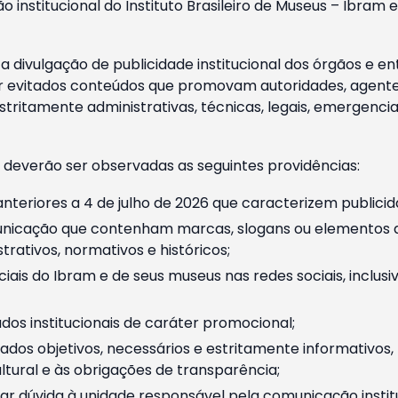
o institucional do Instituto Brasileiro de Museus – Ibra
 divulgação de publicidade institucional dos órgãos e en
 evitados conteúdos que promovam autoridades, agentes 
ritamente administrativas, técnicas, legais, emergencia
 deverão ser observadas as seguintes providências:
nteriores a 4 de julho de 2026 que caracterizem publicid
nicação que contenham marcas, slogans ou elementos da 
rativos, normativos e históricos;
ciais do Ibram e de seus museus nas redes sociais, inclus
os institucionais de caráter promocional;
dos objetivos, necessários e estritamente informativos
tural e às obrigações de transparência;
r dúvida à unidade responsável pela comunicação instituci