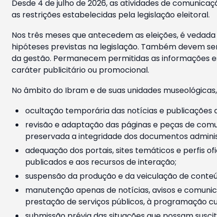
Desde 4 de julho de 2026, as atividades de comunicaçã
as restrições estabelecidas pela legislação eleitoral.
Nos três meses que antecedem as eleições, é vedada a
hipóteses previstas na legislação. Também devem ser
da gestão. Permanecem permitidas as informações est
caráter publicitário ou promocional.
No âmbito do Ibram e de suas unidades museológicas,
ocultação temporária das notícias e publicações a
revisão e adaptação das páginas e peças de comu
preservada a integridade dos documentos administ
adequação dos portais, sites temáticos e perfis ofi
publicados e aos recursos de interação;
suspensão da produção e da veiculação de conteúd
manutenção apenas de notícias, avisos e comunica
prestação de serviços públicos, à programação cul
submissão prévia das situações que possam suscita