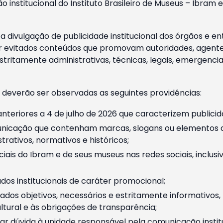
o institucional do Instituto Brasileiro de Museus – Ibra
 divulgação de publicidade institucional dos órgãos e en
 evitados conteúdos que promovam autoridades, agentes 
ritamente administrativas, técnicas, legais, emergencia
 deverão ser observadas as seguintes providências:
nteriores a 4 de julho de 2026 que caracterizem publicid
nicação que contenham marcas, slogans ou elementos da 
rativos, normativos e históricos;
ciais do Ibram e de seus museus nas redes sociais, inclus
os institucionais de caráter promocional;
dos objetivos, necessários e estritamente informativos
tural e às obrigações de transparência;
r dúvida à unidade responsável pela comunicação instituci