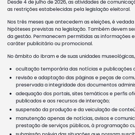
Desde 4 de julho de 2026, as atividades de comunicaçã
as restrições estabelecidas pela legislação eleitoral.
Nos três meses que antecedem as eleições, é vedada a
hipóteses previstas na legislação. Também devem ser
da gestão. Permanecem permitidas as informações est
caráter publicitário ou promocional.
No âmbito do Ibram e de suas unidades museológicas,
ocultação temporária das notícias e publicações a
revisão e adaptação das páginas e peças de comu
preservada a integridade dos documentos administ
adequação dos portais, sites temáticos e perfis ofi
publicados e aos recursos de interação;
suspensão da produção e da veiculação de conteúd
manutenção apenas de notícias, avisos e comunica
prestação de serviços públicos, à programação cul
submissão prévia das situações que possam suscita