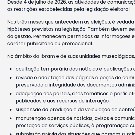
Desde 4 de julho de 2026, as atividades de comunicaçã
as restrições estabelecidas pela legislação eleitoral.
Nos três meses que antecedem as eleições, é vedada a
hipóteses previstas na legislação. Também devem ser
da gestão. Permanecem permitidas as informações est
caráter publicitário ou promocional.
No âmbito do Ibram e de suas unidades museológicas,
ocultação temporária das notícias e publicações a
revisão e adaptação das páginas e peças de comu
preservada a integridade dos documentos administ
adequação dos portais, sites temáticos e perfis ofi
publicados e aos recursos de interação;
suspensão da produção e da veiculação de conteúd
manutenção apenas de notícias, avisos e comunica
prestação de serviços públicos, à programação cul
submissão prévia das situações que possam suscita