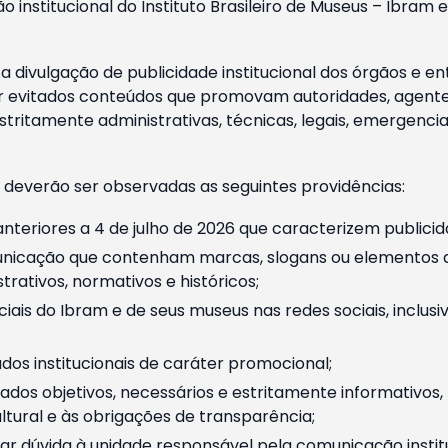
o institucional do Instituto Brasileiro de Museus – Ibra
 divulgação de publicidade institucional dos órgãos e en
 evitados conteúdos que promovam autoridades, agentes 
ritamente administrativas, técnicas, legais, emergencia
 deverão ser observadas as seguintes providências:
nteriores a 4 de julho de 2026 que caracterizem publicid
nicação que contenham marcas, slogans ou elementos da 
rativos, normativos e históricos;
ciais do Ibram e de seus museus nas redes sociais, inclus
os institucionais de caráter promocional;
dos objetivos, necessários e estritamente informativos
tural e às obrigações de transparência;
r dúvida à unidade responsável pela comunicação instituci