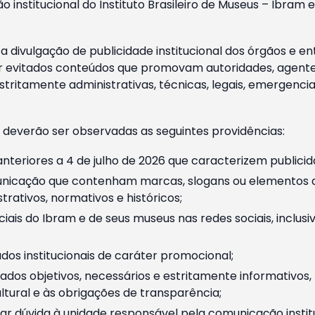
o institucional do Instituto Brasileiro de Museus – Ibra
 divulgação de publicidade institucional dos órgãos e en
 evitados conteúdos que promovam autoridades, agentes 
ritamente administrativas, técnicas, legais, emergencia
 deverão ser observadas as seguintes providências:
nteriores a 4 de julho de 2026 que caracterizem publicid
nicação que contenham marcas, slogans ou elementos da 
rativos, normativos e históricos;
ciais do Ibram e de seus museus nas redes sociais, inclus
os institucionais de caráter promocional;
dos objetivos, necessários e estritamente informativos
tural e às obrigações de transparência;
r dúvida à unidade responsável pela comunicação instituci