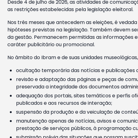
Desde 4 de julho de 2026, as atividades de comunicaçã
as restrições estabelecidas pela legislação eleitoral.
Nos três meses que antecedem as eleições, é vedada a
hipóteses previstas na legislação. Também devem ser
da gestão. Permanecem permitidas as informações est
caráter publicitário ou promocional.
No âmbito do Ibram e de suas unidades museológicas,
ocultação temporária das notícias e publicações a
revisão e adaptação das páginas e peças de comu
preservada a integridade dos documentos administ
adequação dos portais, sites temáticos e perfis ofi
publicados e aos recursos de interação;
suspensão da produção e da veiculação de conteúd
manutenção apenas de notícias, avisos e comunica
prestação de serviços públicos, à programação cul
submissão prévia das situações que possam suscita