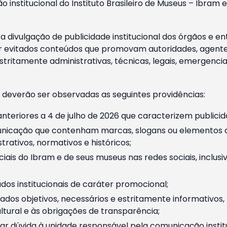
o institucional do Instituto Brasileiro de Museus – Ibra
 divulgação de publicidade institucional dos órgãos e en
 evitados conteúdos que promovam autoridades, agentes 
ritamente administrativas, técnicas, legais, emergencia
 deverão ser observadas as seguintes providências:
nteriores a 4 de julho de 2026 que caracterizem publicid
nicação que contenham marcas, slogans ou elementos da 
rativos, normativos e históricos;
ciais do Ibram e de seus museus nas redes sociais, inclus
os institucionais de caráter promocional;
dos objetivos, necessários e estritamente informativos
tural e às obrigações de transparência;
r dúvida à unidade responsável pela comunicação instituci