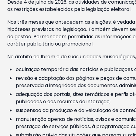
Desde 4 de julho de 2026, as atividades de comunicaçã
as restrições estabelecidas pela legislação eleitoral.
Nos três meses que antecedem as eleições, é vedada a
hipóteses previstas na legislação. Também devem ser
da gestão. Permanecem permitidas as informações est
caráter publicitário ou promocional.
No âmbito do Ibram e de suas unidades museológicas,
ocultação temporária das notícias e publicações a
revisão e adaptação das páginas e peças de comu
preservada a integridade dos documentos administ
adequação dos portais, sites temáticos e perfis ofi
publicados e aos recursos de interação;
suspensão da produção e da veiculação de conteúd
manutenção apenas de notícias, avisos e comunica
prestação de serviços públicos, à programação cul
submissão prévia das situações que possam suscita