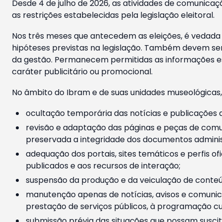
Desde 4 de julho de 2026, as atividades de comunicaçã
as restrições estabelecidas pela legislação eleitoral.
Nos três meses que antecedem as eleições, é vedada a
hipóteses previstas na legislação. Também devem ser
da gestão. Permanecem permitidas as informações est
caráter publicitário ou promocional.
No âmbito do Ibram e de suas unidades museológicas,
ocultação temporária das notícias e publicações a
revisão e adaptação das páginas e peças de comu
preservada a integridade dos documentos administ
adequação dos portais, sites temáticos e perfis ofi
publicados e aos recursos de interação;
suspensão da produção e da veiculação de conteúd
manutenção apenas de notícias, avisos e comunica
prestação de serviços públicos, à programação cul
submissão prévia das situações que possam suscita