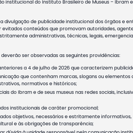
o institucional do Instituto Brasileiro de Museus – Ibra
 divulgação de publicidade institucional dos órgãos e en
 evitados conteúdos que promovam autoridades, agentes 
ritamente administrativas, técnicas, legais, emergencia
 deverão ser observadas as seguintes providências:
nteriores a 4 de julho de 2026 que caracterizem publicid
nicação que contenham marcas, slogans ou elementos da 
rativos, normativos e históricos;
ciais do Ibram e de seus museus nas redes sociais, inclus
os institucionais de caráter promocional;
dos objetivos, necessários e estritamente informativos
tural e às obrigações de transparência;
r dúvida à unidade responsável pela comunicação instituci