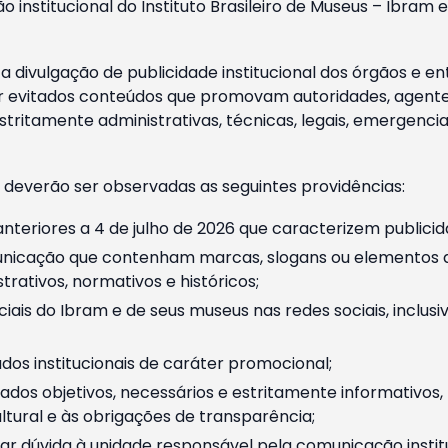
o institucional do Instituto Brasileiro de Museus – Ibra
 divulgação de publicidade institucional dos órgãos e en
 evitados conteúdos que promovam autoridades, agentes 
ritamente administrativas, técnicas, legais, emergencia
 deverão ser observadas as seguintes providências:
nteriores a 4 de julho de 2026 que caracterizem publicid
nicação que contenham marcas, slogans ou elementos da 
rativos, normativos e históricos;
ciais do Ibram e de seus museus nas redes sociais, inclus
os institucionais de caráter promocional;
dos objetivos, necessários e estritamente informativos
tural e às obrigações de transparência;
r dúvida à unidade responsável pela comunicação instituci