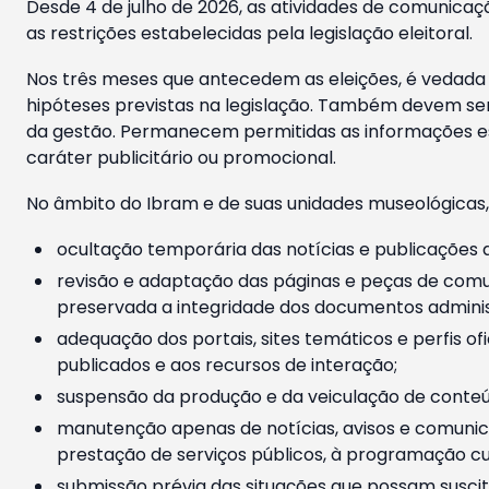
Desde 4 de julho de 2026, as atividades de comunicaçã
as restrições estabelecidas pela legislação eleitoral.
Nos três meses que antecedem as eleições, é vedada a
hipóteses previstas na legislação. Também devem ser
da gestão. Permanecem permitidas as informações est
caráter publicitário ou promocional.
No âmbito do Ibram e de suas unidades museológicas,
ocultação temporária das notícias e publicações a
revisão e adaptação das páginas e peças de comu
preservada a integridade dos documentos administ
adequação dos portais, sites temáticos e perfis ofi
publicados e aos recursos de interação;
suspensão da produção e da veiculação de conteúd
manutenção apenas de notícias, avisos e comunica
prestação de serviços públicos, à programação cul
submissão prévia das situações que possam suscita